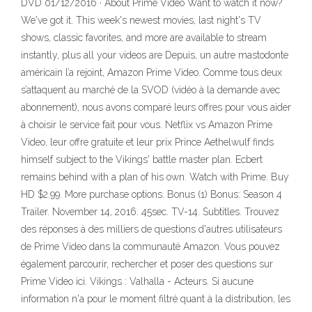
DVD 01/12/2016 · About Prime Video Want to watch it now?
We've got it. This week's newest movies, last night's TV
shows, classic favorites, and more are available to stream
instantly, plus all your videos are Depuis, un autre mastodonte
américain l’a rejoint, Amazon Prime Video. Comme tous deux
s’attaquent au marché de la SVOD (vidéo à la demande avec
abonnement), nous avons comparé leurs offres pour vous aider
à choisir le service fait pour vous. Netflix vs Amazon Prime
Video, leur offre gratuite et leur prix Prince Aethelwulf finds
himself subject to the Vikings' battle master plan. Ecbert
remains behind with a plan of his own. Watch with Prime. Buy
HD $2.99. More purchase options. Bonus (1) Bonus: Season 4
Trailer. November 14, 2016. 45sec. TV-14. Subtitles. Trouvez
des réponses à des milliers de questions d'autres utilisateurs
de Prime Video dans la communauté Amazon. Vous pouvez
également parcourir, rechercher et poser des questions sur
Prime Video ici. Vikings : Valhalla - Acteurs. Si aucune
information n'a pour le moment filtré quant à la distribution, les