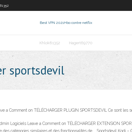
81352
Best VPN 2021
Hbo contre netflix
Khlok81352
Hagert69770
 sportsdevil
Leave a Comment on TÉLÉCHARGER PLUGIN SPORTSDEVIL Ce sont les sectio
, 2020 admin Logiciels Leave a Comment on TÉLÉCHARGER EXTENSION SP
 des catégories similaires et des fonctionnalités de … Sportsdevil Kodi –