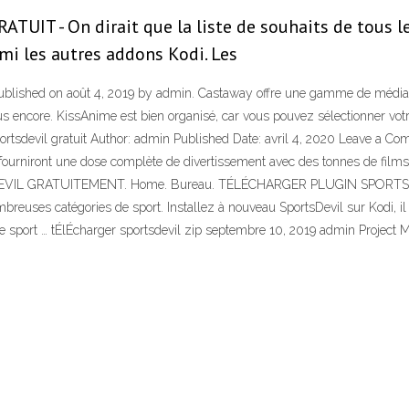
 - On dirait que la liste de souhaits de tous les
mi les autres addons Kodi. Les
 on août 4, 2019 by admin. Castaway offre une gamme de médias et fou
us encore. KissAnime est bien organisé, car vous pouvez sélectionner votr
n sportsdevil gratuit Author: admin Published Date: avril 4, 2020 L
urniront une dose complète de divertissement avec des tonnes de films, 
EVIL GRATUITEMENT. Home. Bureau. TÉLÉCHARGER PLUGIN SPORTSDE
breuses catégories de sport. Installez à nouveau SportsDevil sur Kodi, i
e sport … tÉlÉcharger sportsdevil zip septembre 10, 2019 admin Project M