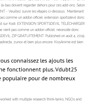
s là-bas doivent regarder dehors pour ces add-ons. Selon
- Veuillez suivre les étapes ci-dessous:. Maintenant
t pas comme un addon officiel, extension sportsdevil donc
lin Wizard sur Kodi. EXTENSION SPORTSDEVIL TÉLÉCHARGER
e vient pas comme un addon officiel, nécessite donc
RTSDEVIL ZIP GRATUITEMENT. Published on août 4, 2019
jadirecta, zunox et bien plus encore. KissAnime est bien
us connaissez les ajouts les
i ne fonctionnent plus. Vdubt25
rce populaire pour de nombreux
orked with multiple research think-tanks, NGOs and