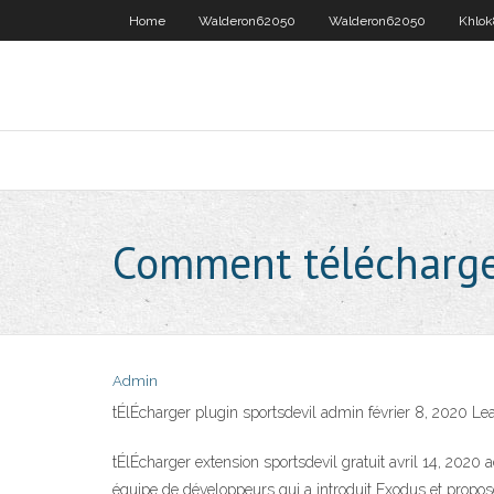
Home
Walderon62050
Walderon62050
Khlok
Comment télécharger
Admin
tÉlÉcharger plugin sportsdevil admin février 8, 2020 
tÉlÉcharger extension sportsdevil gratuit avril 14
équipe de développeurs qui a introduit Exodus et propose