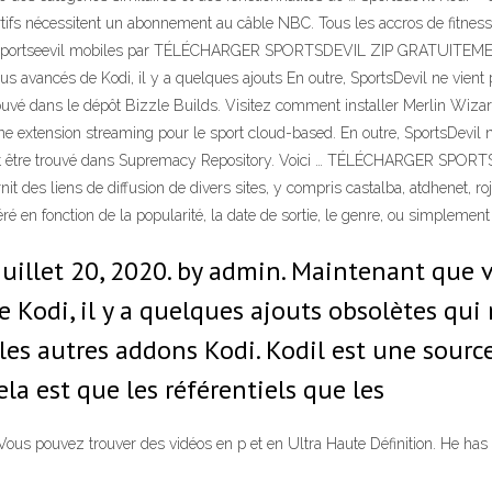
rtifs nécessitent un abonnement au câble NBC. Tous les accros de fitnes
 de sportseevil mobiles par TÉLÉCHARGER SPORTSDEVIL ZIP GRATUITEMENT 
lus avancés de Kodi, il y a quelques ajouts En outre, SportsDevil ne vien
re trouvé dans le dépôt Bizzle Builds. Visitez comment installer Mer
extension streaming pour le sport cloud-based. En outre, SportsDevil n
 peut être trouvé dans Supremacy Repository. Voici … TÉLÉCHARGER SPO
des liens de diffusion de divers sites, y compris castalba, atdhenet, ro
é en fonction de la popularité, la date de sortie, le genre, ou simplement
llet 20, 2020. by admin. Maintenant que vo
de Kodi, il y a quelques ajouts obsolètes qu
 les autres addons Kodi. Kodil est une sou
ela est que les référentiels que les
vez trouver des vidéos en p et en Ultra Haute Définition. He has w