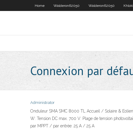
Home
Walderon62050
Walderon62050
Khlok
Connexion par défa
Administrator
Onduleur SMA SMC 8000 TL Accueil / Solaire & Eolien 
W: Tension DC max. 700 V: Plage de tension photovolt
par MPPT / par entrée: 25 A / 25 A