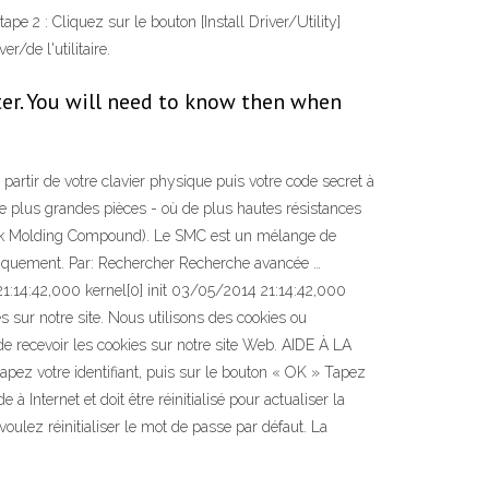
ape 2 : Cliquez sur le bouton [Install Driver/Utility]
er/de l'utilitaire.
ter. You will need to know then when
partir de votre clavier physique puis votre code secret à
e plus grandes pièces - où de plus hautes résistances
Bulk Molding Compound). Le SMC est un mélange de
e uniquement. Par: Rechercher Recherche avancée …
14:42,000 kernel[0] init 03/05/2014 21:14:42,000
 sur notre site. Nous utilisons des cookies ou
 de recevoir les cookies sur notre site Web. AIDE À LA
re identifiant, puis sur le bouton « OK » Tapez
Internet et doit être réinitialisé pour actualiser la
voulez réinitialiser le mot de passe par défaut. La