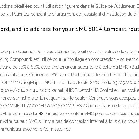
ns détaillées pour l'utilisation figurent dans le Guide de l'utilisateur. Ét
 Étape 3 : Patientez pendant le chargement de l'assistant d'installation du driv
word, and ip address for your SMC 8014 Comcast rou
e professionnel. Pour vous connecter, veuillez saisir votre code client à 
olding Compound) est utilisé pour le moulage en compression - souvent d
rre varie de 10% à 60%, avec une longueur supérieure à celle du BMC (
rt, de catalyseurs Connexion. S'inscrire. Rechercher. Rechercher par titr
RROR: MMIO regMap == NULL - fall back to old SMC mode 03/05/2014 21:
 03/05/2014 21:14:42,000 kernel[0] [IOBluetoothHCIController Les cookies
érience sur notre site. En cliquant sur le bouton Continuer, vous acceptez
NT ACCéDER A VOS COMPTES ? Cliquez dans cette zone et tapez vot
DER » pour accéder � Parfois, votre routeur SMC perd sa connexion rapide à 
r votre routeur SMC s'il n'y a pas de connexion Internet à tous ou si vous 
communiquer avec votre fournisseur de