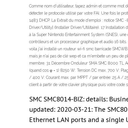
Comme nom d'utilisateur, tapez admin et comme mot de p
détecter le protocole utilisé par votre FAI. Une fois le 
1483 DHCP. La Extrait du mode d'emploi : notice SMC -8MCC.
Driver/Utility] (Installer Driver/Utilitaire). 17 Installatio
à la Super Nintendo Entertainment System (SNES), une c
contrôleurs et un processeur graphique et audio 16 bits.
voila j'ai installé un routeur wi-fi smc barricade SMCWBR
mais je n'ai pas de clé wep et ca m'embete un peu de plu
membre. 31 Décembre Onduleur SMA SMC 8000 TL Accuei
(quand cos φ = 1) 8250 W: Tension DC max. 700 V: Plag
/ 400 V: Courant max. par MPPT / par entrée: 25 A / 25 
client à partir de votre clavier physique puis votre code 
SMC SMC8014-BIZ: details: Busine
updated: 2020-03-21: The SMC8014
Ethernet LAN ports and a single 