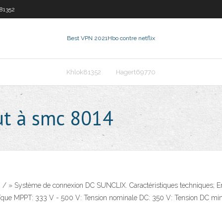
81352
Best VPN 2021
Hbo contre netflix
Khlok81352
Hagert69770
ut à smc 8014
/ » Système de connexion DC SUNCLIX. Caractéristiques techniques; En
aïque MPPT: 333 V - 500 V: Tension nominale DC: 350 V: Tension DC min