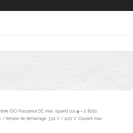
trée (DC) Puissance DC max. (quand cos φ = 1) 8250
. / tension de démarrage: 330 V / 400 V: Courant max.