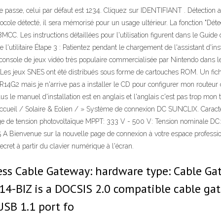
asse, celui par défaut est 1234. Cliquez sur IDENTIFIANT . Détection au
protocole détecté, il sera mémorisé pour un usage ultérieur. La fonction "D
 Les instructions détaillées pour l'utilisation figurent dans le Guide de l
n de l'utilitaire Étape 3 : Patientez pendant le chargement de l'assistant d'ins
onsole de jeux vidéo très populaire commercialisée par Nintendo dans l
 Les jeux SNES ont été distribués sous forme de cartouches ROM. Un fichi
14G2 mais je n'arrive pas a installer le CD pour configurer mon routeur cl
s le manuel d'installation est en anglais et l'anglais c'est pas trop mo
l / Solaire & Eolien / » Système de connexion DC SUNCLIX. Caractéri
e de tension photovoltaïque MPPT: 333 V - 500 V: Tension nominale DC
A Bienvenue sur la nouvelle page de connexion à votre espace professionn
secret à partir du clavier numérique à l'écran.
ss Cable Gateway: hardware type: Cable Ga
-BIZ is a DOCSIS 2.0 compatible cable gat
USB 1.1 port fo