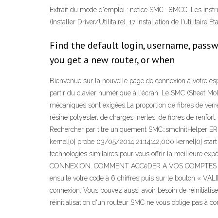
Extrait du mode d'emploi : notice SMC -8MCC. Les instructio
(Installer Driver/Utilitaire). 17 Installation de l'utilitaire
Find the default login, username, pass
you get a new router, or when
Bienvenue sur la nouvelle page de connexion à votre espac
partir du clavier numérique à l'écran. Le SMC (Sheet M
mécaniques sont exigées.La proportion de fibres de ve
résine polyester, de charges inertes, de fibres de renfo
Rechercher par titre uniquement SMC::smcInitHelper E
kernel[0] probe 03/05/2014 21:14:42,000 kernel[0] start
technologies similaires pour vous offrir la meilleure exp
CONNEXION. COMMENT ACCéDER A VOS COMPTES ? COMME
ensuite votre code à 6 chiffres puis sur le bouton « VALI
connexion. Vous pouvez aussi avoir besoin de réinitialise
réinitialisation d'un routeur SMC ne vous oblige pas à 