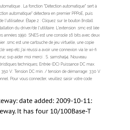
tomatique . La fonction "Détection automatique" sert à
étection automatique" détectera en premier PPPoE, puis
'utilisateur. Étape 2 : Cliquez sur le bouton [Install
tallation du driver/de l'utilitaire. L'extension .smc est liée
es années 1990. SNES est une console 16 bits avec deux
er .smc est une cartouche de jeu virtuelle, une copie
é wep etc j'ai réussi a avoir une connexion via le wi-fi
n truc svp aider moi merci . S. samsha94. Nouveau
stiques techniques; Entrée (DC) Puissance DC max.
: 350 V: Tension DC min. / tension de démarrage: 330 V
el. Pour vous connecter, veuillez saisir votre code
teway: date added: 2009-10-11:
eway. It has four 10/100Base-T